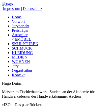
Impressum
|
Datenschutz
Home
Vorwort
Jurybericht
Preisträger
Aussteller
< li
MÖBEL
SKULPTUREN
SCHMUCK
KLEIDUNG
MEDIEN
WOHNEN
Jury
Organisation
Kontakt
Hugo Duina
Meister im Tischlerhandwerk, Student an der Akademie für
Handwerksdesign der Handwerkskammer Aachen
»IZO – Das paar Böcke«