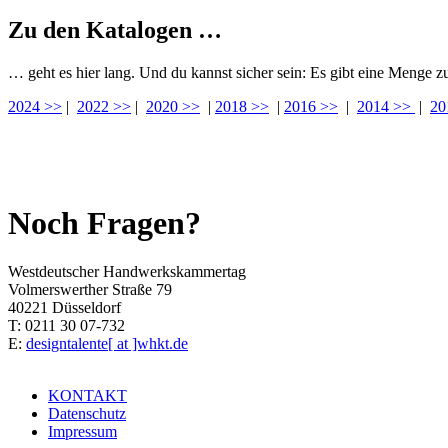
Zu den Katalogen …
… geht es hier lang. Und du kannst sicher sein: Es gibt eine Menge z
2024 >>
|
2022 >>
|
2020 >>
|
2018 >>
|
2016 >>
|
2014 >>
|
20
Noch Fragen?
Westdeutscher Handwerkskammertag
Volmerswerther Straße 79
40221 Düsseldorf
T: 0211 30 07-732
E:
designtalente[ at ]whkt.de
KONTAKT
Datenschutz
Impressum