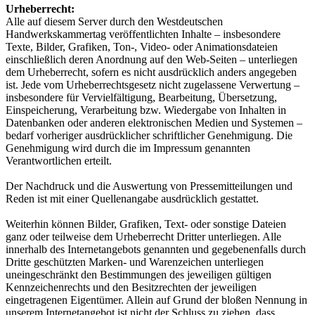
Urheberrecht:
Alle auf diesem Server durch den Westdeutschen
Handwerkskammertag veröffentlichten Inhalte – insbesondere
Texte, Bilder, Grafiken, Ton-, Video- oder Animationsdateien
einschließlich deren Anordnung auf den Web-Seiten – unterliegen
dem Urheberrecht, sofern es nicht ausdrücklich anders angegeben
ist. Jede vom Urheberrechtsgesetz nicht zugelassene Verwertung –
insbesondere für Vervielfältigung, Bearbeitung, Übersetzung,
Einspeicherung, Verarbeitung bzw. Wiedergabe von Inhalten in
Datenbanken oder anderen elektronischen Medien und Systemen –
bedarf vorheriger ausdrücklicher schriftlicher Genehmigung. Die
Genehmigung wird durch die im Impressum genannten
Verantwortlichen erteilt.
Der Nachdruck und die Auswertung von Pressemitteilungen und
Reden ist mit einer Quellenangabe ausdrücklich gestattet.
Weiterhin können Bilder, Grafiken, Text- oder sonstige Dateien
ganz oder teilweise dem Urheberrecht Dritter unterliegen. Alle
innerhalb des Internetangebots genannten und gegebenenfalls durch
Dritte geschützten Marken- und Warenzeichen unterliegen
uneingeschränkt den Bestimmungen des jeweiligen gültigen
Kennzeichenrechts und den Besitzrechten der jeweiligen
eingetragenen Eigentümer. Allein auf Grund der bloßen Nennung in
unserem Internetangebot ist nicht der Schluss zu ziehen, dass