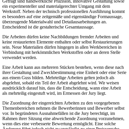
Gefragt sind handwerkliche Präzision, innovative Gestaltung sowie
ein experimenteller und materialgerechter Umgang mit dem
Werkstoff. Neben der technisch professionellen Ausführung kommt
es besonders auf eine zeitgemäße und eigenständige Formaussage,
überzeugende Materialwahl und Detailausarbeitungen an.
Entscheidend ist die gestalterische Gesamtaussage.
Die Arbeiten dürfen keine Nachbildungen fremder Arbeiten und
keine restaurierten Elemente enthalten oder selbst Restaurierungen
sein. Neue Materialien dürfen hingegen in allen Werkbereichen in
Verbindung mit herkömmlichen Werkstoffen oder an deren Stelle
verwendet werden.
Eine Arbeit kann aus mehreren Stücken bestehen, wenn diese nach
ihrer Gestaltung und Zweckbestimmung eine Einheit oder eine Serie
aus einem Guss bilden. Mehrteilige Arbeiten gelten jedoch als
abgelehnt, sobald ein Teil der Arbeit abgelehnt wird. Wir weisen
ausdrücklich darauf hin, dass die Entscheidung, wann eine Arbeit
als mehrteilig eingestuft wird, im Ermessen der Jury liegt.
Die Zuordnung der eingereichten Arbeiten zu den vorgegebenen
Themenbereichen nehmen die Bewerberinnen und Bewerber selbst
vor. In begründeten Ausnahmefällen ist die Jury berechtigt, im
Rahmen ihrer Sitzung eine abweichende Zuordnung vorzunehmen,
wenn dies eine verbesserte Bewertung ermöglicht. Eine solche
Änderung führt jedoch nicht zwangsläufig zu einer Preisvergabe.