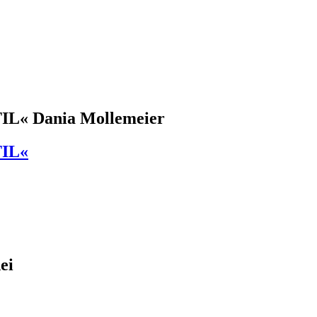
träger des Wettbewerbs 2024
« Dania Mollemeier
IL«
ei