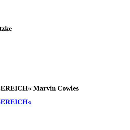
zke
REICH« Marvin Cowles
BEREICH«