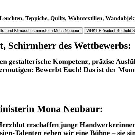
 Leuchten, Teppiche, Quilts, Wohntextilien, Wandobjek
fts- und Klimaschutzministerin Mona Neubaur:
WHKT-Präsident Berthold S
t, Schirmherr des Wettbewerbs:
 gestalterische Kompetenz, präzise Ausfü
rmutigen: Bewerbt Euch! Das ist der Momen
inisterin Mona Neubaur:
Herzblut erschaffen junge Handwerkerinnen
sign-Talenten geben wir eine Bühne – sie si